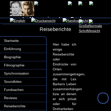
In Memoriam Lex Barker
Reiseberichte
Startseite
Hier habe ich
Einführung
einige
Reiseberichte
Biographie
oder
Eindrücke von
Filmographie
Orten
Synchronisation
zusammengetragen,
die mit Lex
Soundbites
Barkers Leben
zusammenhängen
Fundsachen
bzw. an denen
Reviews
er sich privat
oder für
Reiseberichte
Dreharbeiten