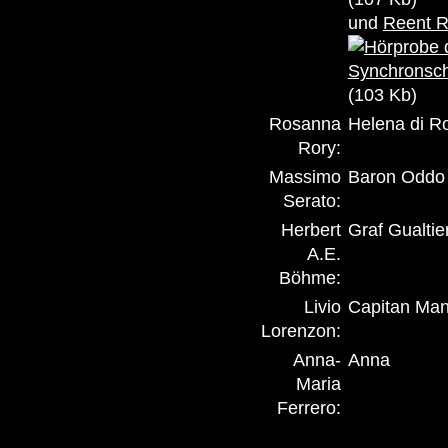
und
Reent R
(103 Kb)
Rosanna
Helena di R
Rory:
Massimo
Baron Oddo 
Serato:
Herbert
Graf Gualtie
A.E.
Böhme:
Livio
Capitan Man
Lorenzon:
Anna-
Anna
Maria
Ferrero: