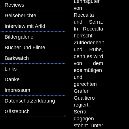
Lehnsgüter
Reviews
von
Roccalta
Reiseberichte
und Serra.
Interview mit Arild
In Roccalta
herrscht
Bildergalerie
Zufriedenheit
Bücher und Filme
und Ruhe,
denn es wird
Barkwatch
von dem
Links
edelmütigen
und
Danke
gerechten
Impressum
Grafen
Gualtiero
Datenschutzerklärung
regiert.
Gästebuch
Serra
dagegen
stöhnt unter