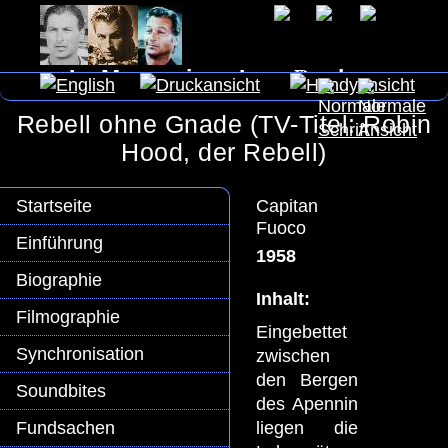
In Memoriam Lex Barker
Rebell ohne Gnade (TV-Titel: Robin
Hood, der Rebell)
Capitan
Startseite
Fuoco
Einführung
1958
Biographie
Inhalt:
Filmographie
Eingebettet
Synchronisation
zwischen
den Bergen
Soundbites
des Apennin
liegen die
Fundsachen