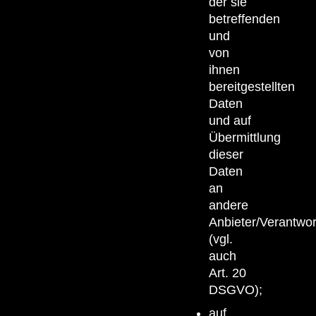
der sie
betreffenden
und
von
ihnen
bereitgestellten
Daten
und auf
Übermittlung
dieser
Daten
an
andere
Anbieter/Verantwor
(vgl.
auch
Art. 20
DSGVO);
auf