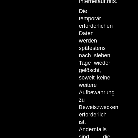
Internetauftritts.
Die
temporär
erforderlichen
Daten
werden
spätestens
nach sieben
Tage wieder
gelöscht,
soweit keine
weitere
Aufbewahrung
zu
Beweiszwecken
erforderlich
ist.
Andernfalls
sind die