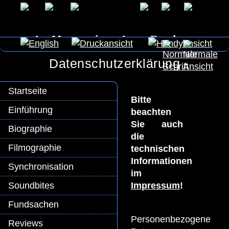
In Memoriam Lex Barker
Datenschutzerklärung
Startseite
Bitte
Einführung
beachten
Sie auch
Biographie
die
Filmographie
technischen
Informationen
Synchronisation
im
Impressum
!
Soundbites
Fundsachen
Personenbezogene
Reviews