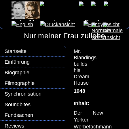
In Memoriam Lex Barker
Nur meiner Frau zuliebe
Mr.
Startseite
Blandings
Einführung
builds
his
Biographie
Dream
House
Filmographie
1948
Synchronisation
Inhalt:
Soundbites
Der New
Fundsachen
Yorker
Reviews
Werbefachmann