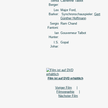
Senta
Catherine Talbot
Berger:
Lex
Major Ford,
Barker:
Synchronschauspieler:
Gert
Günther Hoffmann
Sergio
Ram Chand
Fantoni:
Ian
Gouverneur Talbot
Hunter:
I.S.
Gopal
Johar:
Film ist auf DVD erhältlich
Voriger Film
|
Filmographie
|
Nächster Film