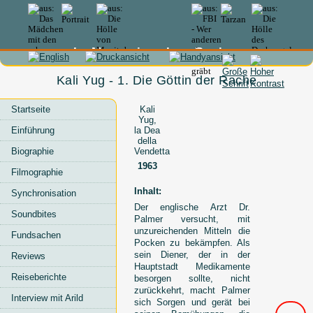
In Memoriam Lex Barker
Kali Yug - 1. Die Göttin der Rache
Startseite
Kali
Yug,
Einführung
la Dea
della
Biographie
Vendetta
1963
Filmographie
Inhalt:
Synchronisation
Der englische Arzt Dr.
Soundbites
Palmer versucht, mit
unzureichenden Mitteln die
Fundsachen
Pocken zu bekämpfen. Als
sein Diener, der in der
Reviews
Hauptstadt Medikamente
Reiseberichte
besorgen sollte, nicht
zurückkehrt, macht Palmer
Interview mit Arild
sich Sorgen und gerät bei