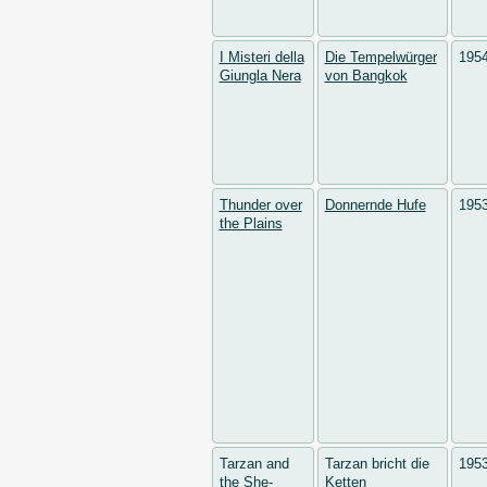
I Misteri della
Die Tempelwürger
195
Giungla Nera
von Bangkok
Thunder over
Donnernde Hufe
195
the Plains
Tarzan and
Tarzan bricht die
195
the She-
Ketten