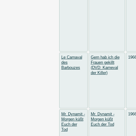
Le Carnaval
Gern hab ich die
196
des
Frauen gekillt
Barbouzes
(DVD: Karneval
der Killer)
Mr. Dynamit -
Mr. Dynamit -
196
Morgen küßt
Morgen küßt
Euch der
Euch der Tod
Tod