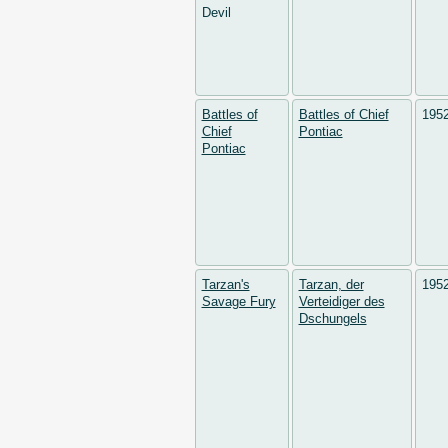
Devil
Battles of
Battles of Chief
195
Chief
Pontiac
Pontiac
Tarzan's
Tarzan, der
195
Savage Fury
Verteidiger des
Dschungels