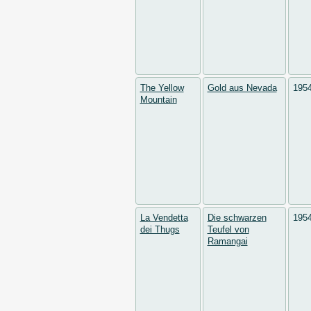
The Yellow
Gold aus Nevada
195
Mountain
La Vendetta
Die schwarzen
195
dei Thugs
Teufel von
Ramangai