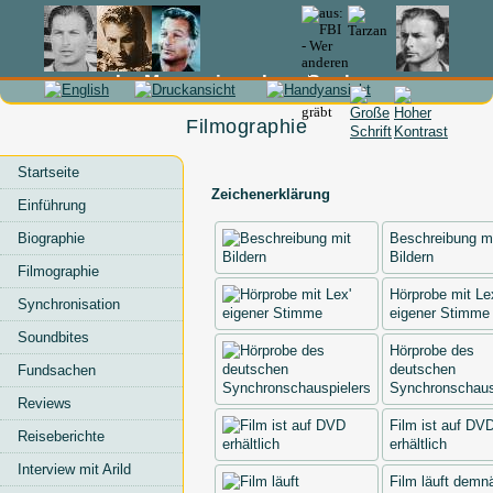
In Memoriam Lex Barker
Filmographie
Startseite
Zeichenerklärung
Einführung
Beschreibung m
Biographie
Bildern
Filmographie
Hörprobe mit Le
Synchronisation
eigener Stimme
Soundbites
Hörprobe des
deutschen
Fundsachen
Synchronschaus
Reviews
Film ist auf DV
Reiseberichte
erhältlich
Interview mit Arild
Film läuft demn