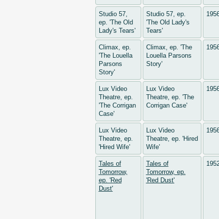
Studio 57,
Studio 57, ep.
195
ep. 'The Old
'The Old Lady's
Lady's Tears'
Tears'
Climax, ep.
Climax, ep. 'The
195
'The Louella
Louella Parsons
Parsons
Story'
Story'
Lux Video
Lux Video
195
Theatre, ep.
Theatre, ep. 'The
'The Corrigan
Corrigan Case'
Case'
Lux Video
Lux Video
195
Theatre, ep.
Theatre, ep. 'Hired
'Hired Wife'
Wife'
Tales of
Tales of
195
Tomorrow,
Tomorrow, ep.
ep. 'Red
'Red Dust'
Dust'