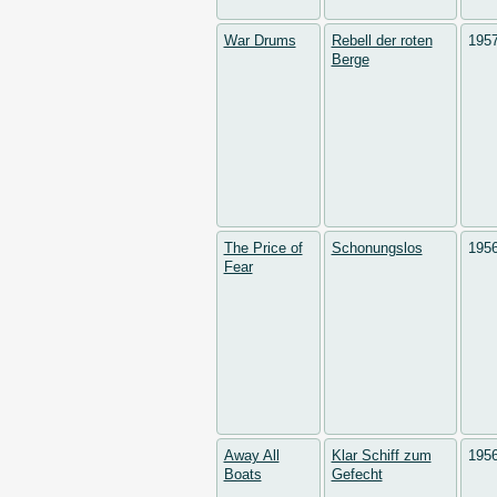
War Drums
Rebell der roten
195
Berge
The Price of
Schonungslos
195
Fear
Away All
Klar Schiff zum
195
Boats
Gefecht