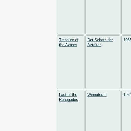
Treasure of
Der Schatz der
196
the Aztecs
Azteken
Last of the
Winnetou II
196
Renegades