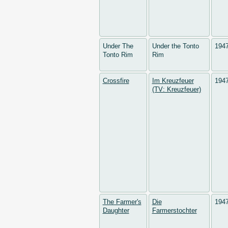
Under The
Under the Tonto
194
Tonto Rim
Rim
Crossfire
Im Kreuzfeuer
194
(TV: Kreuzfeuer)
The Farmer's
Die
194
Daughter
Farmerstochter