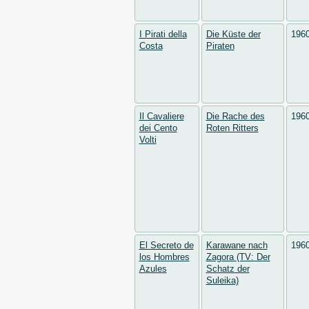
I Pirati della
Die Küste der
196
Costa
Piraten
Il Cavaliere
Die Rache des
196
dei Cento
Roten Ritters
Volti
El Secreto de
Karawane nach
196
los Hombres
Zagora (TV: Der
Azules
Schatz der
Suleika)