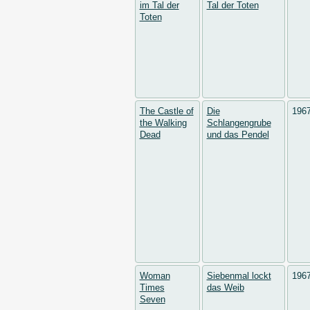
im Tal der
Tal der Toten
Toten
The Castle of
Die
196
the Walking
Schlangengrube
Dead
und das Pendel
Woman
Siebenmal lockt
196
Times
das Weib
Seven