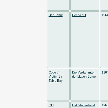
Der Schut
Der Schut
196
Code 7,
Die Verdammten
196
Victim 5 /
der blauen Berge
Table Bay
Old
Old Shatterhand
196