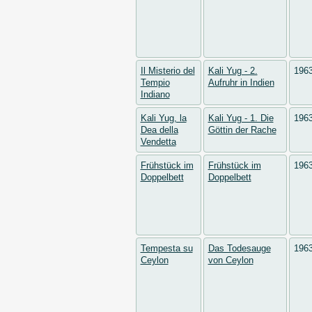
Il Misterio del
Kali Yug - 2.
196
Tempio
Aufruhr in Indien
Indiano
Kali Yug, la
Kali Yug - 1. Die
196
Dea della
Göttin der Rache
Vendetta
Frühstück im
Frühstück im
196
Doppelbett
Doppelbett
Tempesta su
Das Todesauge
196
Ceylon
von Ceylon