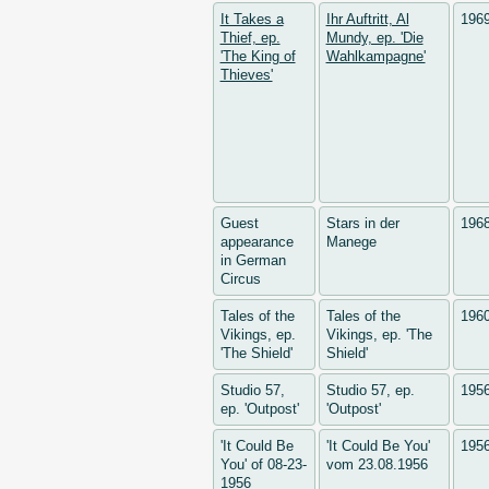
It Takes a
Ihr Auftritt, Al
196
Thief, ep.
Mundy, ep. 'Die
'The King of
Wahlkampagne'
Thieves'
Guest
Stars in der
196
appearance
Manege
in German
Circus
Tales of the
Tales of the
196
Vikings, ep.
Vikings, ep. 'The
'The Shield'
Shield'
Studio 57,
Studio 57, ep.
195
ep. 'Outpost'
'Outpost'
'It Could Be
'It Could Be You'
195
You' of 08-23-
vom 23.08.1956
1956