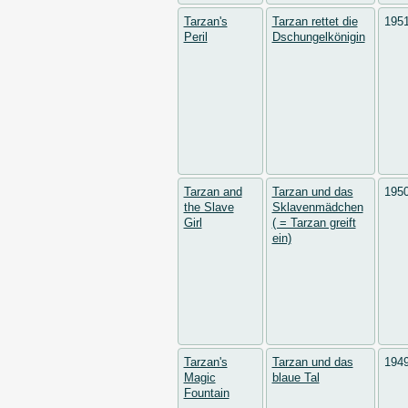
Tarzan's
Tarzan rettet die
195
Peril
Dschungelkönigin
Tarzan and
Tarzan und das
195
the Slave
Sklavenmädchen
Girl
( = Tarzan greift
ein)
Tarzan's
Tarzan und das
194
Magic
blaue Tal
Fountain