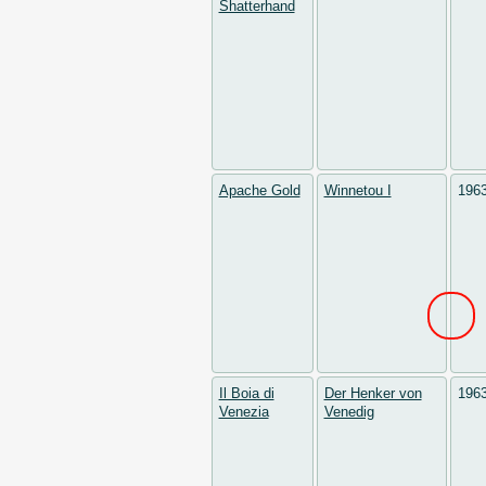
Shatterhand
Apache Gold
Winnetou I
196
Il Boia di
Der Henker von
196
Venezia
Venedig