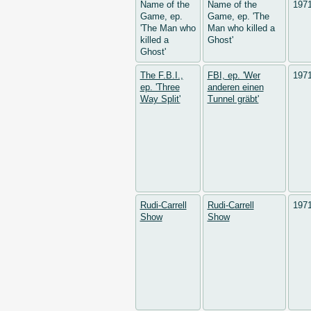
Name of the
Name of the
197
Game, ep.
Game, ep. 'The
'The Man who
Man who killed a
killed a
Ghost'
Ghost'
The F.B.I.,
FBI, ep. 'Wer
197
ep. 'Three
anderen einen
Way Split'
Tunnel gräbt'
Rudi-Carrell
Rudi-Carrell
197
Show
Show