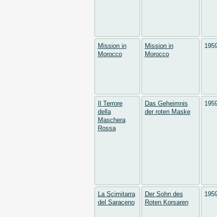
Mission in
Mission in
195
Morocco
Morocco
Il Terrore
Das Geheimnis
195
della
der roten Maske
Maschera
Rossa
La Scimitarra
Der Sohn des
195
del Saraceno
Roten Korsaren