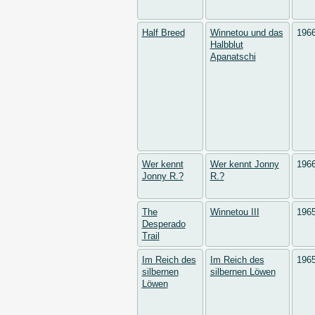
Half Breed
Winnetou und das
196
Halbblut
Apanatschi
Wer kennt
Wer kennt Jonny
196
Jonny R.?
R.?
The
Winnetou III
196
Desperado
Trail
Im Reich des
Im Reich des
196
silbernen
silbernen Löwen
Löwen