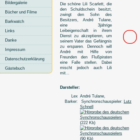
Bildergalerie
Die schöne Lili Scarlett, die
den Schuldschein besitzt,
Bücher und Filme
zwingt den Sohn des
Besitzers, André Tulane,
Barkwatch
eine 3jährige
Leibeigenschaft in ihrem
Links
Dienst zu akzeptieren, um
Danke
seinem Vater das Gefängnis
zu ersparen. Dennoch will
Impressum
André mit Hilfe von
Freunden den Flußpiraten
Datenschutzerklärung
eine Falle stellen. Dabei
mischt jedoch auch Lili
Gästebuch
mit...
Darsteller:
Lex
André Tulane,
Barker:
Synchronschauspieler:
Lutz
Schnell
(222 Kb)
(90 Kb)