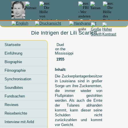
In Memoriam Lex Barker
Die Intrigen der Lili Scarlett
Startseite
Duel
on the
Einführung
Mississippi
1955
Biographie
Inhalt:
Filmographie
Die Zuckerplantagenbesitzer
Synchronisation
in Louisiana sind in großer
Sorge um ihre Zuckerernten,
Soundbites
die immer wieder von
Flußpiraten gestohlen
Fundsachen
werden. Als auch die Ernte
Reviews
der Tulanes abhanden
kommt, kann dieser seine
Reiseberichte
Schulden nicht
zurückzahlen und kommt
Interview mit Arild
vor Gericht.