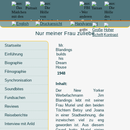
In Memoriam Lex Barker
Nur meiner Frau zuliebe
Startseite
Mr.
Blandings
Einführung
builds
his
Biographie
Dream
House
Filmographie
1948
Synchronisation
Inhalt:
Soundbites
Der New Yorker
Werbefachmann Jim
Fundsachen
Blandings lebt mit seiner
Frau Muriel und den beiden
Reviews
Töchtern Betsy und Joana
Reiseberichte
in einer Stadtwohnung, die
inzwischen viel zu eng
Interview mit Arild
geworden ist. Aus diesem
Grund hatte Muriel einige