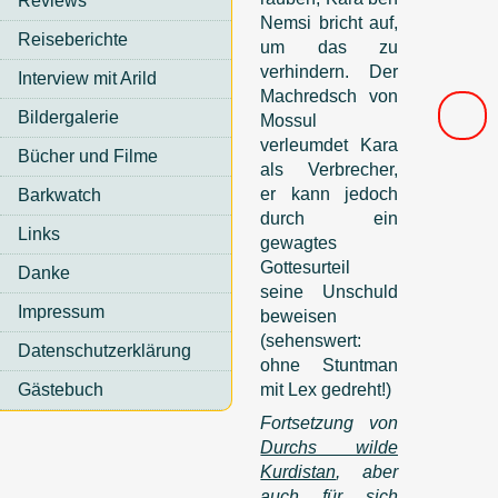
Reviews
Nemsi bricht auf,
Reiseberichte
um das zu
verhindern. Der
Interview mit Arild
Machredsch von
Bildergalerie
Mossul
verleumdet Kara
Bücher und Filme
als Verbrecher,
er kann jedoch
Barkwatch
durch ein
Links
gewagtes
Gottesurteil
Danke
seine Unschuld
Impressum
beweisen
(sehenswert:
Datenschutzerklärung
ohne Stuntman
Gästebuch
mit Lex gedreht!)
Fortsetzung von
Durchs wilde
Kurdistan
, aber
auch für sich