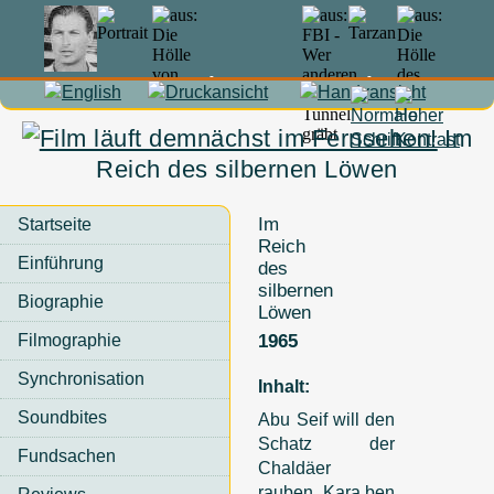
In Memoriam Lex Barker
Im
Reich des silbernen Löwen
Im
Startseite
Reich
Einführung
des
silbernen
Biographie
Löwen
Filmographie
1965
Synchronisation
Inhalt:
Soundbites
Abu Seif will den
Schatz der
Fundsachen
Chaldäer
rauben, Kara ben