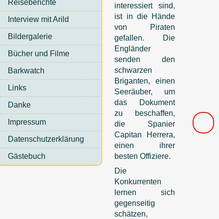
Reiseberichte
interessiert sind,
ist in die Hände
Interview mit Arild
von Piraten
Bildergalerie
gefallen. Die
Engländer
Bücher und Filme
senden den
schwarzen
Barkwatch
Briganten, einen
Links
Seeräuber, um
das Dokument
Danke
zu beschaffen,
Impressum
die Spanier
Capitan Herrera,
Datenschutzerklärung
einen ihrer
Gästebuch
besten Offiziere.
Die
Konkurrenten
lernen sich
gegenseitig
schätzen,