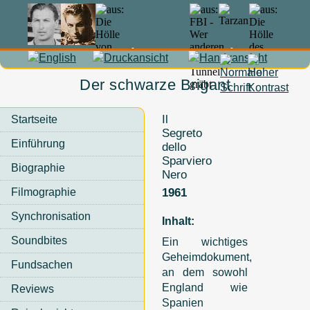
In Memoriam Lex Barker
Der schwarze Brigant
Il
Startseite
Segreto
Einführung
dello
Sparviero
Biographie
Nero
Filmographie
1961
Synchronisation
Inhalt:
Soundbites
Ein wichtiges
Geheimdokument,
Fundsachen
an dem sowohl
England wie
Reviews
Spanien