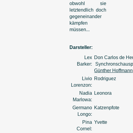
obwohl sie
letztendlich doch
gegeneinander
kämpfen
müssen...
Darsteller:
Lex
Don Carlos de Her
Barker:
Synchronschauspi
Günther Hoffmann
Livio
Rodriguez
Lorenzon:
Nadia
Leonora
Marlowa:
Germano
Katzenpfote
Longo:
Pina
Yvette
Cornel: