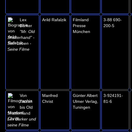
Lex
Arild Rafalzik
Filmland
3-88 690-
Barker
Presse
200-5
"Mr. Old
München
Shatterhand" -
Sein Leben -
Seine Filme
Von
Manfred
Günter Albert
3-924191-
Tarzan
Christ
Ulmer Verlag,
81-6
bis Old
Tuningen
Shatterhand
Lex Barker und
seine Filme