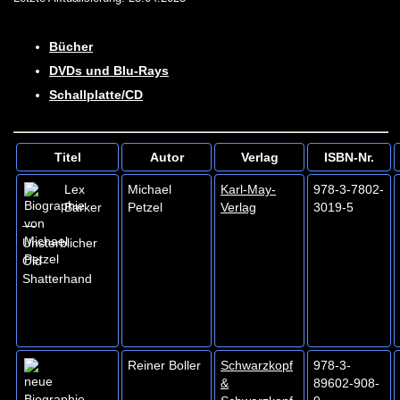
Bücher
DVDs und Blu-Rays
Schallplatte/CD
Titel
Autor
Verlag
ISBN-Nr.
Lex
Michael
Karl-May-
978-3-7802-
Barker
Petzel
Verlag
3019-5
—
Unsterblicher
Old
Shatterhand
Reiner Boller
Schwarzkopf
978-3-
&
89602-908-