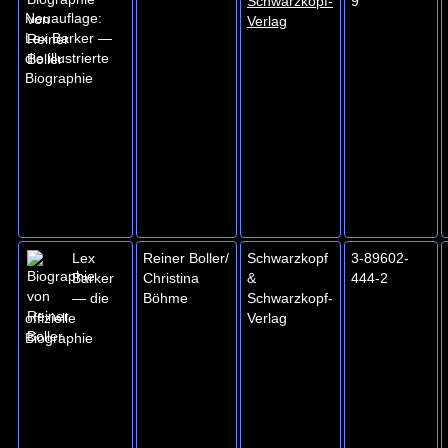
Schwarzkopf-
9
Neuauflage:
Verlag
Lex Barker —
die illustrierte
Biographie
Lex
Reiner Boller/
Schwarzkopf
3-89602-
Barker
Christina
&
444-2
— die
Böhme
Schwarzkopf-
offizielle
Verlag
Biographie