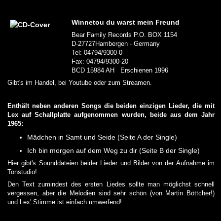
Winnetou du warst mein Freund
Bear Family Records P.O. BOX 1154
D-27727Hambergen - Germany
Tel: 04794/9300-0
Fax: 04794/9300-20
BCD 15984 AH Erschienen 1996
Gibt's im Handel, bei Youtube oder zum Streamen.
Enthält neben anderen Songs die beiden einzigen Lieder, die mit
Lex auf Schallplatte aufgenommen wurden, beide aus dem Jahr
1965:
Mädchen in Samt und Seide (Seite A der Single)
Ich bin morgen auf dem Weg zu dir (Seite B der Single)
Hier gibt's
Sounddateien
beider Lieder und
Bilder
von der Aufnahme im
Tonstudio!
Den Text zumindest des ersten Liedes sollte man möglichst schnell
vergessen, aber die Melodien sind sehr schön (von Martin Böttcher!)
und Lex' Stimme ist einfach umwerfend!