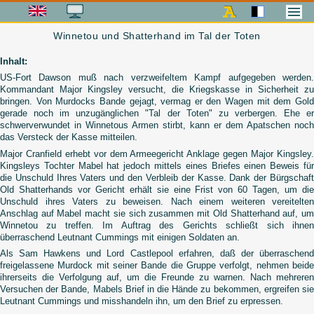
Winnetou und Shatterhand im Tal der Toten
Inhalt:
US-Fort Dawson muß nach verzweifeltem Kampf aufgegeben werden.
Kommandant Major Kingsley versucht, die Kriegskasse in Sicherheit zu
bringen. Von Murdocks Bande gejagt, vermag er den Wagen mit dem Gold
gerade noch im unzugänglichen "Tal der Toten" zu verbergen. Ehe er
schwerverwundet in Winnetous Armen stirbt, kann er dem Apatschen noch
das Versteck der Kasse mitteilen.
Major Cranfield erhebt vor dem Armeegericht Anklage gegen Major Kingsley.
Kingsleys Tochter Mabel hat jedoch mittels eines Briefes einen Beweis für
die Unschuld Ihres Vaters und den Verbleib der Kasse. Dank der Bürgschaft
Old Shatterhands vor Gericht erhält sie eine Frist von 60 Tagen, um die
Unschuld ihres Vaters zu beweisen. Nach einem weiteren vereitelten
Anschlag auf Mabel macht sie sich zusammen mit Old Shatterhand auf, um
Winnetou zu treffen. Im Auftrag des Gerichts schließt sich ihnen
überraschend Leutnant Cummings mit einigen Soldaten an.
Als Sam Hawkens und Lord Castlepool erfahren, daß der überraschend
freigelassene Murdock mit seiner Bande die Gruppe verfolgt, nehmen beide
ihrerseits die Verfolgung auf, um die Freunde zu warnen. Nach mehreren
Versuchen der Bande, Mabels Brief in die Hände zu bekommen, ergreifen sie
Leutnant Cummings und misshandeln ihn, um den Brief zu erpressen.