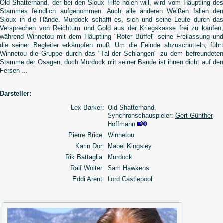
Old Shatterhand, der bei den Sioux Hilfe holen will, wird vom Häuptling des
Stammes feindlich aufgenommen. Auch alle anderen Weißen fallen den
Sioux in die Hände. Murdock schafft es, sich und seine Leute durch das
Versprechen von Reichtum und Gold aus der Kriegskasse frei zu kaufen,
während Winnetou mit dem Häuptling "Roter Büffel" seine Freilassung und
die seiner Begleiter erkämpfen muß. Um die Feinde abzuschütteln, führt
Winnetou die Gruppe durch das "Tal der Schlangen" zu dem befreundeten
Stamme der Osagen, doch Murdock mit seiner Bande ist ihnen dicht auf den
Fersen ...
Darsteller:
Lex Barker:
Old Shatterhand,
Synchronschauspieler:
Gert Günther
Hoffmann
Pierre Brice:
Winnetou
Karin Dor:
Mabel Kingsley
Rik Battaglia:
Murdock
Ralf Wolter:
Sam Hawkens
Eddi Arent:
Lord Castlepool