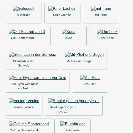
Gefesselt
Killer Lächeln
mit Irene
Old Shatterhand 3
Kuss
The Look
Skiurlaub in der
Mit Pfeil und Bogen
Schweiz
Errol Flynn wird blass
Als Pirat
vor Neid
Venice, Venice
Smoke gets in your
eyes...
Call me Shatterhand
Blutsbrüder