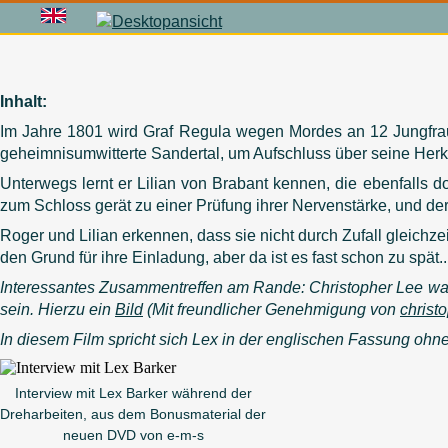
Inhalt:
Im Jahre 1801 wird Graf Regula wegen Mordes an 12 Jungfraue
geheimnisumwitterte Sandertal, um Aufschluss über seine Herku
Unterwegs lernt er Lilian von Brabant kennen, die ebenfalls do
zum Schloss gerät zu einer Prüfung ihrer Nervenstärke, und der
Roger und Lilian erkennen, dass sie nicht durch Zufall gleichze
den Grund für ihre Einladung, aber da ist es fast schon zu spät..
Interessantes Zusammentreffen am Rande: Christopher Lee war
sein. Hierzu ein
Bild
(Mit freundlicher Genehmigung von
christ
In diesem Film spricht sich Lex in der englischen Fassung ohn
Interview mit Lex Barker während der
Dreharbeiten, aus dem Bonusmaterial der
neuen DVD von e-m-s