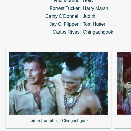
Rita Moreno:
Hetty
Forrest Tucker:
Harry Marsh
Cathy O'Donnell:
Judith
Jay C. Flippen:
Tom Hutter
Carlos Rivas:
Chingachgook
Lederstrumpf hilft Chingachgook